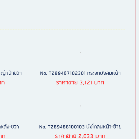
ญ่หน้าขวา
No. T289467102301 กระจกบังลมหน้า
าท
ราคาขาย 3,121 บาท
หลัง-ขวา
No. T289488100103 บังโคลนหน้า-ซ้าย
าท
ราคาขาย 2,033 บาท