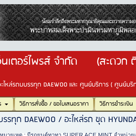
อ็นเตอร์ไพรส์ จำกัด (สะดวก ติ
อะไหล่รถบบรรทุก DAEWOO และ ศูนย์บริการ ( ศูนย์บร
ร
วิธีการสั่งซื้อ / ขอใบเสนอราคา
วิธีการชำระเงิน
รถบรรทุก DAEWOO / อะไหล่รถ ขุด HYUNDAI
ยเหตุ : มีรถยนต์ทาทา SUPER ACE MINT จำหน่ายแล้ว