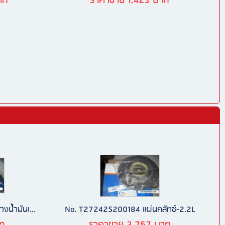
าท
ราคาขาย 1,423 บาท
งน้ำมันเ...
No. T272425200184 แผ่นคลัทช์-2.2L