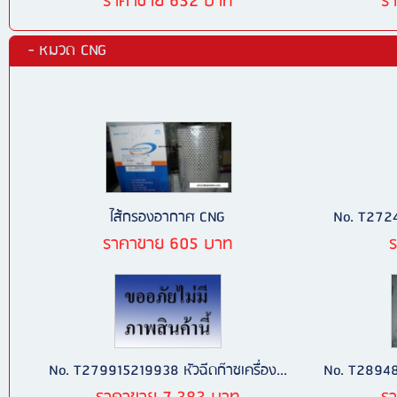
ราคาขาย 652 บาท
ร
- หมวด CNG
ไส้กรองอากาศ CNG
No. T2724
ราคาขาย 605 บาท
No. T279915219938 หัวฉีดก๊าซเครื่อง...
No. T28948