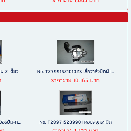
าท
ราคาขาย 1,605 บาท
 2 เขี้ยว
No. T279915210102S เสื้อวาล์วปีกผีเ...
ท
ราคาขาย 10,165 บาท
ร์ปํ๊ม-ก...
No. T289715209901 คอยล์จุดระเบิด