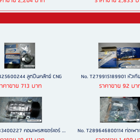
าคาขาย 2,204 บาท
ราคาขาย 2,833 บ
25600244 ลูกปืนคลัทช์ CNG
No. T279915189901 หัวเทียน
ราคาขาย 713 บาท
ราคาขาย 92 บา
3400227 คอมเพรสเซอร์แอร์ ...
No. T289646800114 ท่อเพาเวอ