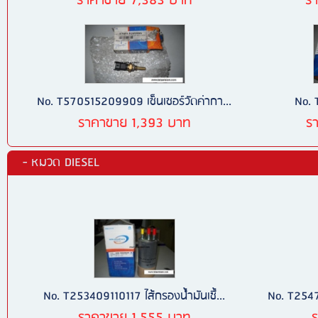
ราคาขาย 7,383 บาท
ร
No. T570515209909 เซ็นเซอร์วัดค่ากา...
No. 
ราคาขาย 1,393 บาท
ร
- หมวด DIESEL
No. T253409110117 ไส้กรองน้ำมันเชื้...
No. T25471