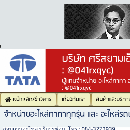
l
บริษัท ศรีสยามเ
: @041rxqyc)
ผู้แทนจำหน่าย อะไหล่ทาทา 
: @041rxqyc
หน้าหลัก/ข่าวสาร
เกี่ยวกับเรา
สินค้าและบริกา
จำหน่ายอะไหล่ทาทาทุกรุ่น และ อะไหล่
สอบถามอะไหล่ บริการซ่อม โทร : 084-3273939 หมา