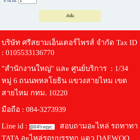
จำนวน:
บริษัท ศรีสยามเอ็นเตอร์ไพรส์ จำกัด Tax ID
: 0105533136770
"สำนักงานใหญ่" และ ศูนย์บริการ : 1/34
หมู่ 6 ถนนพหลโยธิน แขวงสายไหม เขต
สายไหม กทม. 10220
มือถือ : 084-3273939
Line id :
สอบถามอะไหล่ รถทาทา
@041rxqyc
TATA อะไหล่รถบบรรทุก แดวู DAEWOO