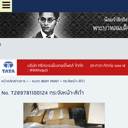
l
บริษัท ศรีสยามเอ็นเตอร์ไพรส์ จำกัด (สะดวก ติดต่อ Line id
: @041rxqyc)
หน้าหลัก/ข่าวสาร
>
- หมวด BODY PAINT
>
กระจังหน้า-สีดำ
No. T289781100124 กระจังหน้า-สีดำ